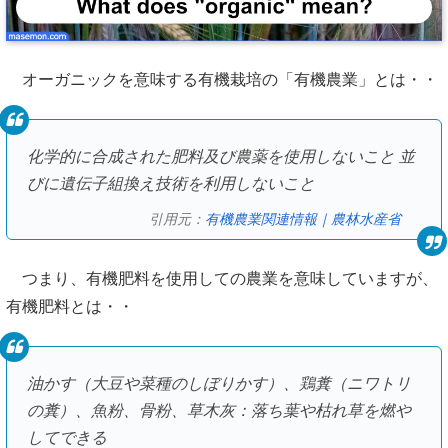
オーガニックを意味する有機栽培の「有機農業」とは・・
化学的に合成された肥料及び農薬を使用しないこと 並
びに遺伝子組換え技術を利用しないこと
引用元：
有機農業関連情報｜農林水産省
つまり、有機肥料を使用しての農業を意味していますが、
有機肥料とは・・
油かす（大豆や菜種のしぼりかす）、鶏糞（ニワトリ
の糞）、魚粉、骨粉、草木灰：落ち葉や枯れ草を燃や
してできる